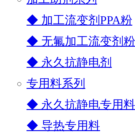
◆ 加工流变剂PPA粉
◆ 无氟加工流变剂
◆ 永久抗静电剂
专用料系列
◆ 永久抗静电专用
◆ 导热专用料