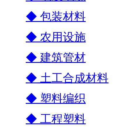
◆ 包装材料
◆ 农用设施
◆ 建筑管材
◆ 土工合成材料
◆ 塑料编织
◆ 工程塑料