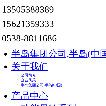
13505388389
15621359333
0538-8811686
半岛集团公司,半岛(中国
关于我们
公司简介
企业风采
半岛集团公司,半岛(中国)
产品中心