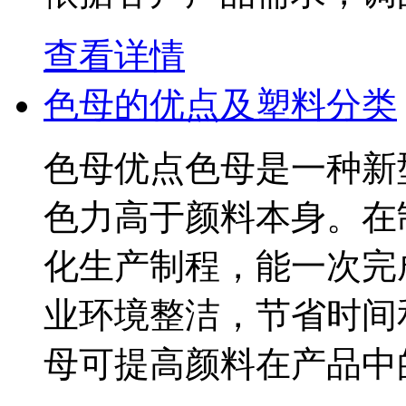
查看详情
色母的优点及塑料分类
色母优点色母是一种新
色力高于颜料本身。在
化生产制程，能一次完
业环境整洁，节省时间
母可提高颜料在产品中