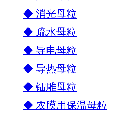
◆ 消光母粒
◆ 疏水母粒
◆ 导电母粒
◆ 导热母粒
◆ 镭雕母粒
◆ 农膜用保温母粒