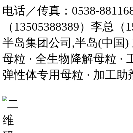
电话／传真：0538-881
（13505388389）李总（15
半岛集团公司,半岛(中国)
母粒 · 全生物降解母粒 
弹性体专用母粒 · 加工助