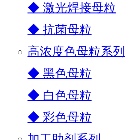
◆ 激光焊接母粒
◆ 抗菌母粒
高浓度色母粒系列
◆ 黑色母粒
◆ 白色母粒
◆ 彩色母粒
加工助剂系列