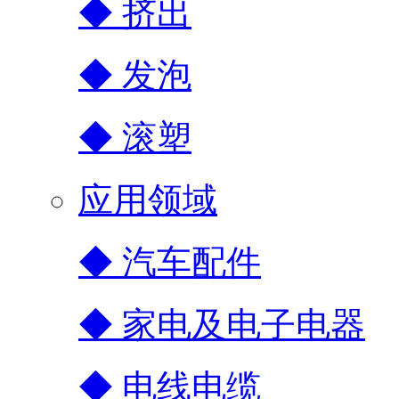
◆ 挤出
◆ 发泡
◆ 滚塑
应用领域
◆ 汽车配件
◆ 家电及电子电器
◆ 电线电缆