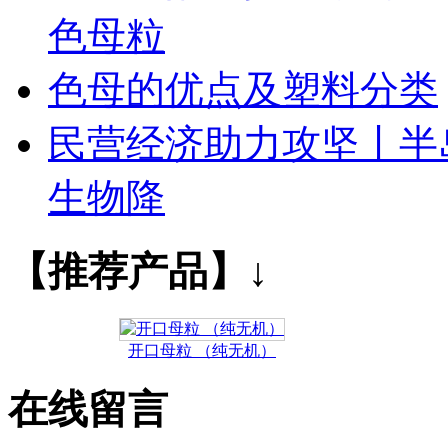
色母粒
色母的优点及塑料分类
民营经济助力攻坚丨半岛
生物降
【推荐产品】↓
开口母粒 （纯无机）
在线留言