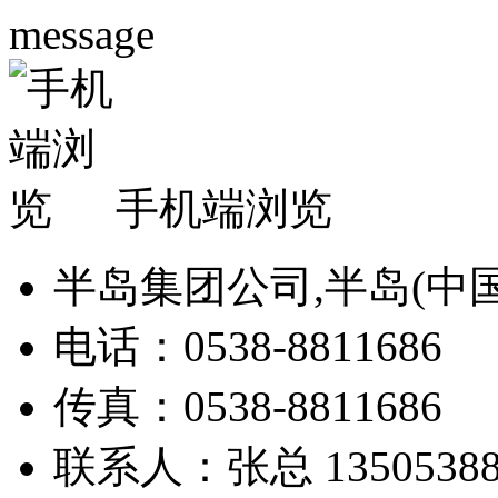
message
手机端浏览
半岛集团公司,半岛(中国
电话：0538-8811686
传真：0538-8811686
联系人：张总 13505388