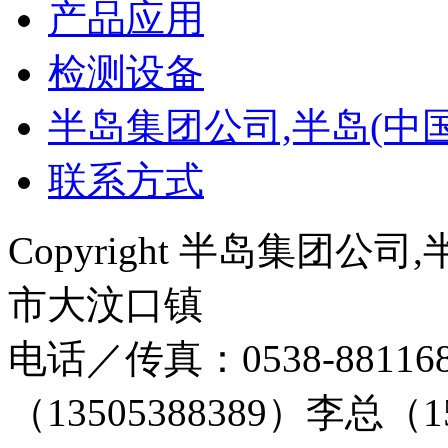
产品应用
检测设备
半岛集团公司,半岛(中国
联系方式
Copyright 半岛集团
市大汶口镇
电话／传真：0538-881
（13505388389）李总（15