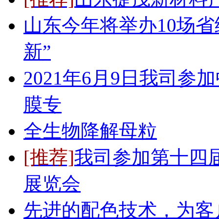
山东今年将举办10场省
新”
2021年6月9日我司
膜专
全生物降解母粒
[推荐]
我司参加第十四
展览会
先进的配色技术，为客