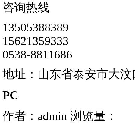
咨询热线
13505388389
15621359333
0538-8811686
地址：山东省泰安市大汶
PC
作者：admin 浏览量：