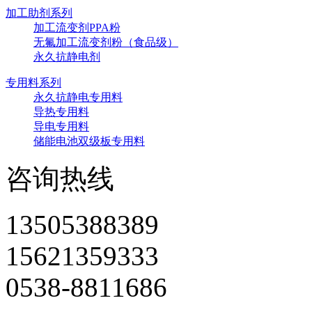
加工助剂系列
加工流变剂PPA粉
无氟加工流变剂粉（食品级）
永久抗静电剂
专用料系列
永久抗静电专用料
导热专用料
导电专用料
储能电池双级板专用料
咨询热线
13505388389
15621359333
0538-8811686