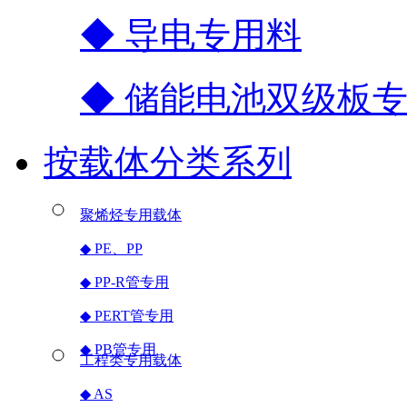
◆ 导电专用料
◆ 储能电池双级板
按载体分类系列
聚烯烃专用载体
◆ PE、PP
◆ PP-R管专用
◆ PERT管专用
◆ PB管专用
工程类专用载体
◆ AS