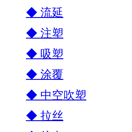
◆ 流延
◆ 注塑
◆ 吸塑
◆ 涂覆
◆ 中空吹塑
◆ 拉丝