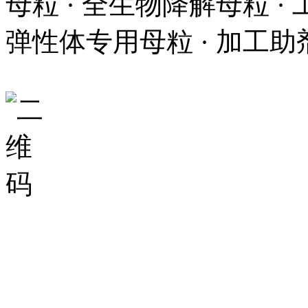
母粒 · 全生物降解母粒 
弹性体专用母粒 · 加工助