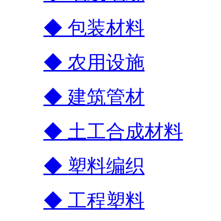
◆ 包装材料
◆ 农用设施
◆ 建筑管材
◆ 土工合成材料
◆ 塑料编织
◆ 工程塑料