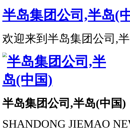
半岛集团公司,半岛(中
欢迎来到半岛集团公司,半岛
半岛集团公司,半岛(中国)
SHANDONG JIEMAO NEW