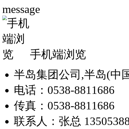
message
手机端浏览
半岛集团公司,半岛(中国
电话：0538-8811686
传真：0538-8811686
联系人：张总 13505388