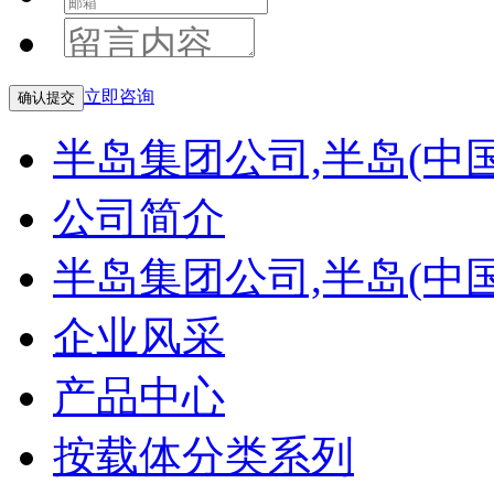
立即咨询
半岛集团公司,半岛(中国
公司简介
半岛集团公司,半岛(中国
企业风采
产品中心
按载体分类系列