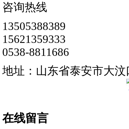
咨询热线
13505388389
15621359333
0538-8811686
地址：山东省泰安市大汶
在线留言