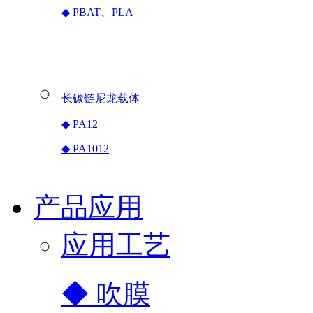
◆ PBAT、PLA
长碳链尼龙载体
◆ PA12
◆ PA1012
产品应用
应用工艺
◆ 吹膜