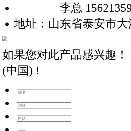
李总 156213593
地址：山东省泰安市大
如果您对此产品感兴趣！
(中国) !