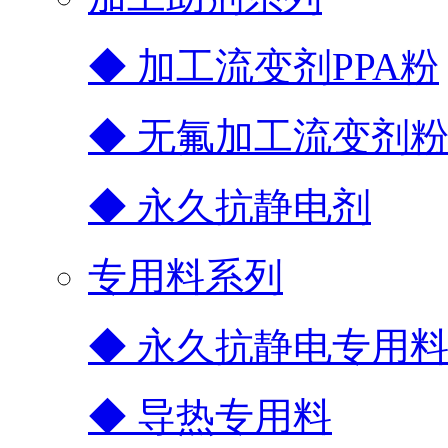
◆ 加工流变剂PPA粉
◆ 无氟加工流变剂
◆ 永久抗静电剂
专用料系列
◆ 永久抗静电专用
◆ 导热专用料