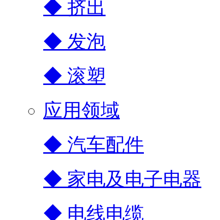
◆ 挤出
◆ 发泡
◆ 滚塑
应用领域
◆ 汽车配件
◆ 家电及电子电器
◆ 电线电缆