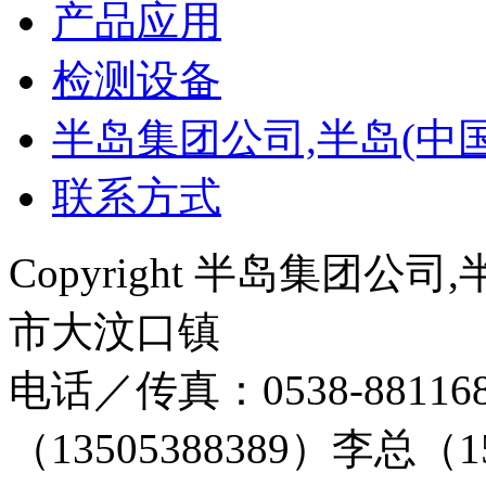
产品应用
检测设备
半岛集团公司,半岛(中国
联系方式
Copyright 半岛集团
市大汶口镇
电话／传真：0538-881
（13505388389）李总（15