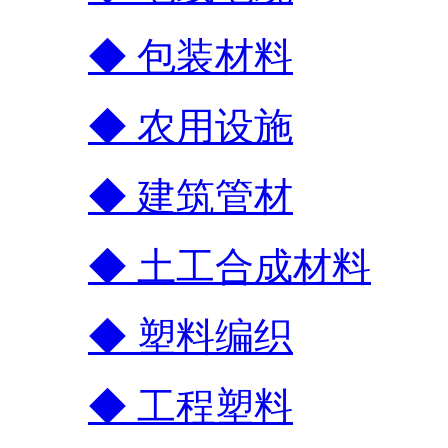
◆ 包装材料
◆ 农用设施
◆ 建筑管材
◆ 土工合成材料
◆ 塑料编织
◆ 工程塑料