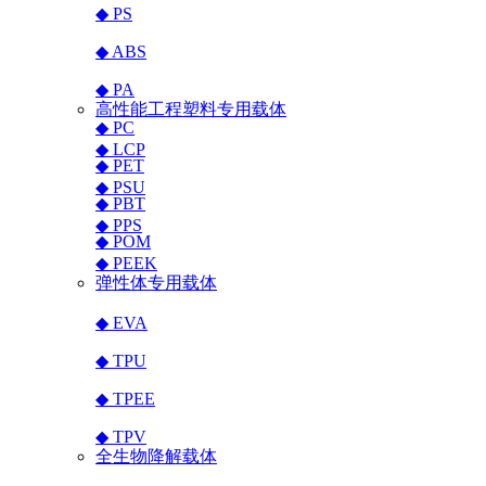
◆ PS
◆ ABS
◆ PA
高性能工程塑料专用载体
◆ PC
◆ LCP
◆ PET
◆ PSU
◆ PBT
◆ PPS
◆ POM
◆ PEEK
弹性体专用载体
◆ EVA
◆ TPU
◆ TPEE
◆ TPV
全生物降解载体