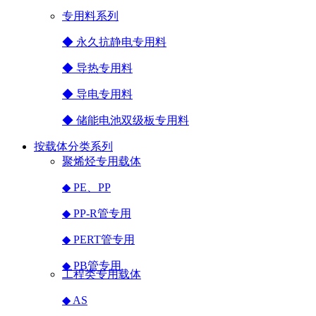
专用料系列
◆ 永久抗静电专用料
◆ 导热专用料
◆ 导电专用料
◆ 储能电池双级板专用料
按载体分类系列
聚烯烃专用载体
◆ PE、PP
◆ PP-R管专用
◆ PERT管专用
◆ PB管专用
工程类专用载体
◆ AS