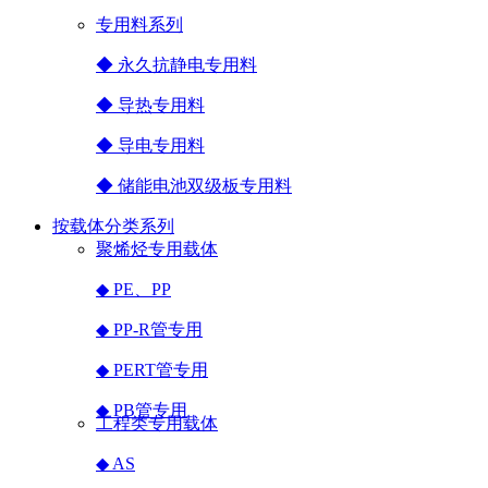
专用料系列
◆ 永久抗静电专用料
◆ 导热专用料
◆ 导电专用料
◆ 储能电池双级板专用料
按载体分类系列
聚烯烃专用载体
◆ PE、PP
◆ PP-R管专用
◆ PERT管专用
◆ PB管专用
工程类专用载体
◆ AS