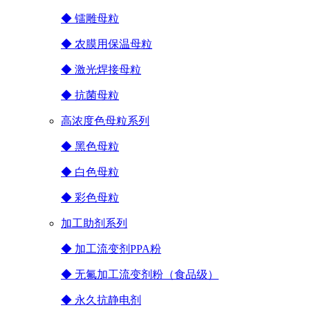
◆ 镭雕母粒
◆ 农膜用保温母粒
◆ 激光焊接母粒
◆ 抗菌母粒
高浓度色母粒系列
◆ 黑色母粒
◆ 白色母粒
◆ 彩色母粒
加工助剂系列
◆ 加工流变剂PPA粉
◆ 无氟加工流变剂粉（食品级）
◆ 永久抗静电剂