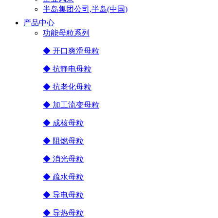
半岛集团公司,半岛(中国)
产品中心
功能母粒系列
◆ 开口爽滑母粒
◆ 抗静电母粒
◆ 抗老化母粒
◆ 加工流变母粒
◆ 成核母粒
◆ 阻燃母粒
◆ 消光母粒
◆ 疏水母粒
◆ 导电母粒
◆ 导热母粒