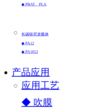
◆ PBAT、PLA
长碳链尼龙载体
◆ PA12
◆ PA1012
产品应用
应用工艺
◆ 吹膜