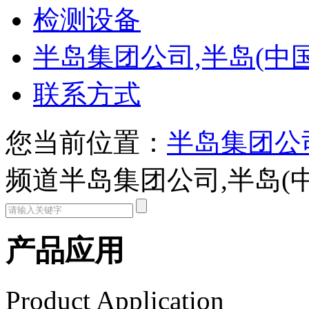
检测设备
半岛集团公司,半岛(中国
联系方式
您当前位置：
半岛集团公司
频道半岛集团公司,半岛(中
产品应用
Product Application