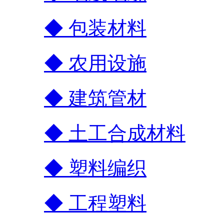
◆ 包装材料
◆ 农用设施
◆ 建筑管材
◆ 土工合成材料
◆ 塑料编织
◆ 工程塑料