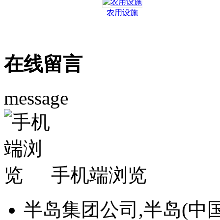
农用设施
在线留言
message
手机端浏览
半岛集团公司,半岛(中国