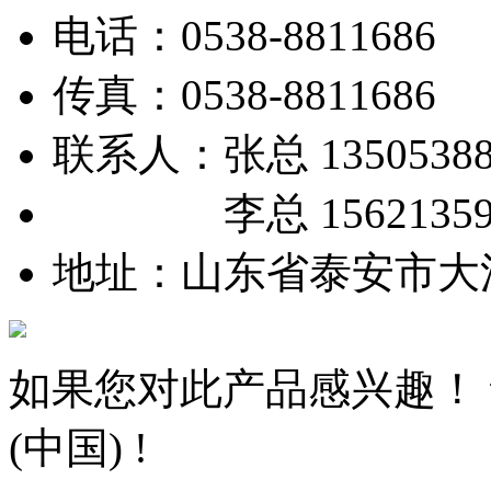
电话：0538-8811686
传真：0538-8811686
联系人：张总 13505388
李总 156213593
地址：山东省泰安市大
如果您对此产品感兴趣！
(中国) !