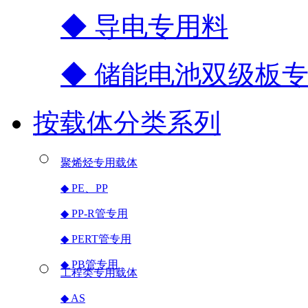
◆ 导电专用料
◆ 储能电池双级板
按载体分类系列
聚烯烃专用载体
◆ PE、PP
◆ PP-R管专用
◆ PERT管专用
◆ PB管专用
工程类专用载体
◆ AS