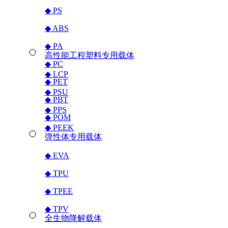
◆ PS
◆ ABS
◆ PA
高性能工程塑料专用载体
◆ PC
◆ LCP
◆ PET
◆ PSU
◆ PBT
◆ PPS
◆ POM
◆ PEEK
弹性体专用载体
◆ EVA
◆ TPU
◆ TPEE
◆ TPV
全生物降解载体